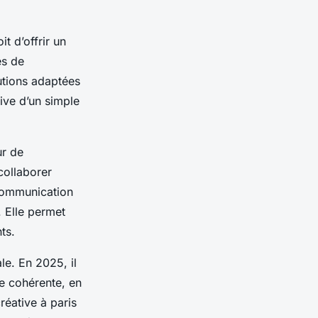
t d’offrir un
es de
utions adaptées
tive d’un simple
ur de
collaborer
 communication
. Elle permet
ts.
le. En 2025, il
ne cohérente, en
réative à paris