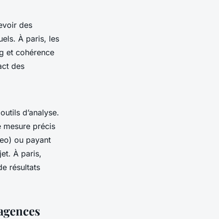
evoir des
ls. À paris, les
ng et cohérence
act des
outils d’analyse.
e mesure précis
(seo) ou payant
et. À paris,
e résultats
 agences