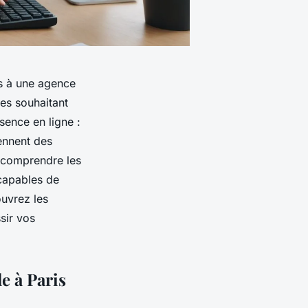
rs à une agence
ses souhaitant
ésence en ligne :
ennent des
, comprendre les
 capables de
ouvrez les
sir vos
e à Paris