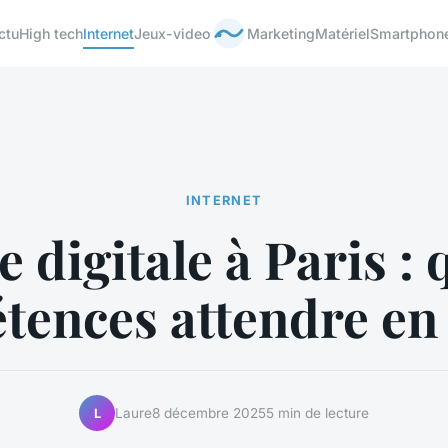
ctu
High tech
Internet
Jeux-video
Marketing
Matériel
Smartphon
INTERNET
 digitale à Paris : 
ences attendre en
Laure
8 décembre 2025
5 min de lecture
L