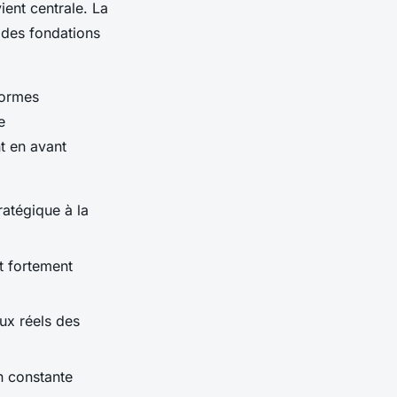
vient centrale. La
r des fondations
formes
e
t en avant
ratégique à la
t fortement
eux réels des
n constante