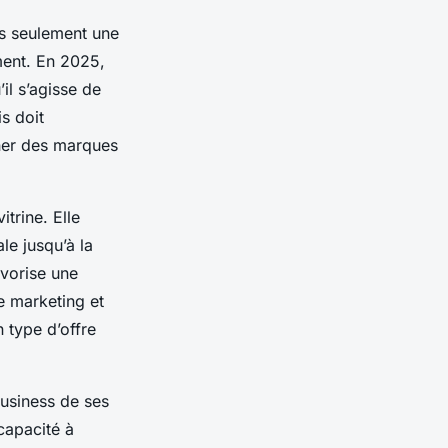
lus seulement une
ment. En 2025,
il s’agisse de
s doit
ner des marques
itrine. Elle
ale jusqu’à la
avorise une
 marketing et
type d’offre
business de ses
 capacité à