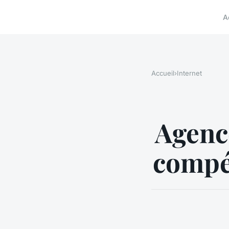
A
Accueil
›
Internet
Agence
compét