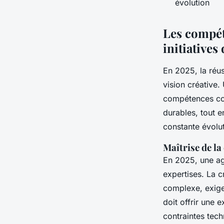
évolution
Les compét
initiatives 
En 2025, la réuss
vision créative.
compétences com
durables, tout 
constante évolut
Maîtrise de la
En 2025, une age
expertises. La c
complexe, exige
doit offrir une e
contraintes tech