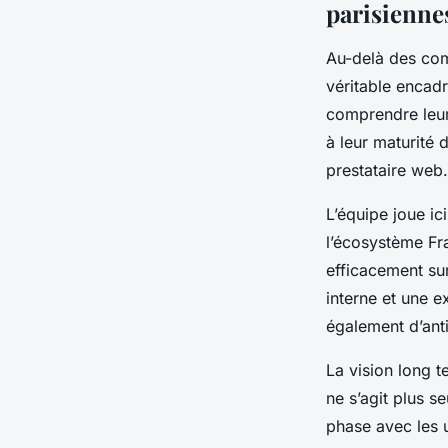
parisienne
Au-delà des comp
véritable encad
comprendre leur
à leur maturité 
prestataire web.
L’équipe joue i
l’écosystème Fr
efficacement su
interne et une e
également d’anti
La vision long t
ne s’agit plus s
phase avec les u