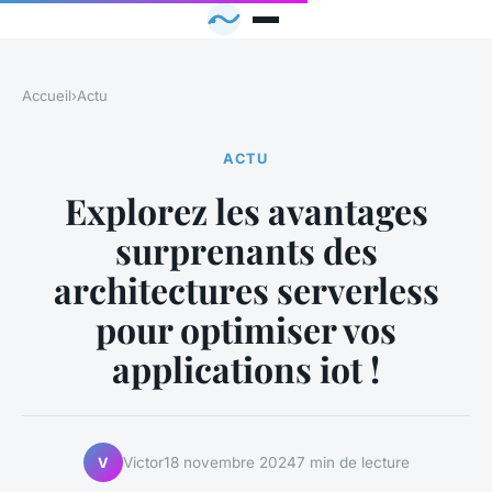
Accueil
›
Actu
ACTU
Explorez les avantages
surprenants des
architectures serverless
pour optimiser vos
applications iot !
Victor
18 novembre 2024
7 min de lecture
V