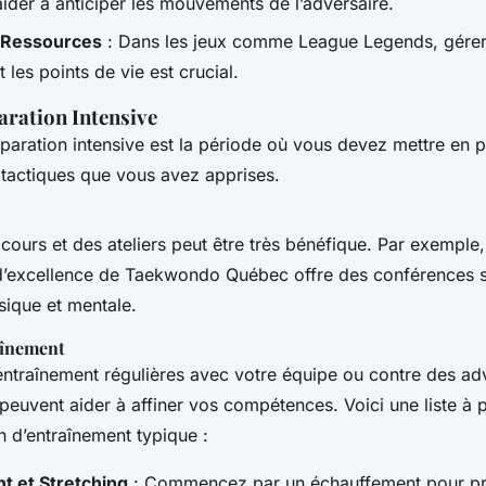
aider à anticiper les mouvements de l’adversaire.
 Ressources
: Dans les jeux comme
League Legends
, gére
 les points de vie est crucial.
aration Intensive
paration intensive est la période où vous devez mettre en p
t tactiques que vous avez apprises.
 cours et des ateliers peut être très bénéfique. Par exemple
d’excellence de Taekwondo Québec offre des conférences s
sique et mentale.
aînement
entraînement régulières avec votre équipe ou contre des ad
 peuvent aider à affiner vos compétences. Voici une liste à 
n d’entraînement typique :
t et Stretching
: Commencez par un échauffement pour pr