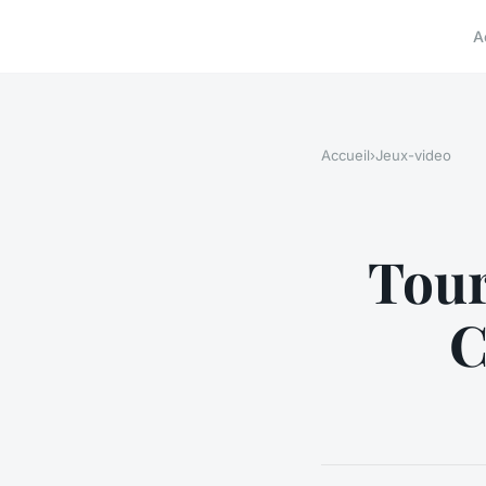
A
Accueil
›
Jeux-video
Tour
C