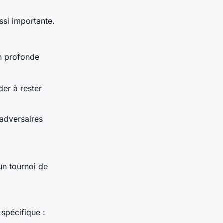
ssi importante.
on profonde
der à rester
 adversaires
un tournoi de
 spécifique :