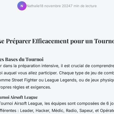
Nathalie
18 novembre 2024
7 min de lecture
N
 Préparer Efficacement pour un Tourno
es Bases du Tournoi
 dans la préparation intensive, il est crucial de comprendre 
i auquel vous allez participer. Chaque type de jeu de comba
 comme
Street Fighter
ou
League Legends
, ou de jeux phys
 propres règles et exigences.
urnoi Airsoft League
Tournoi Airsoft League, les équipes sont composées de 6 j
férentes : Leader, Hacker, Médic, Radio, Sapeur, et Opérat