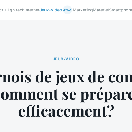
ctu
High tech
Internet
Jeux-video
Marketing
Matériel
Smartphon
JEUX-VIDEO
nois de jeux de co
omment se prépar
efficacement?