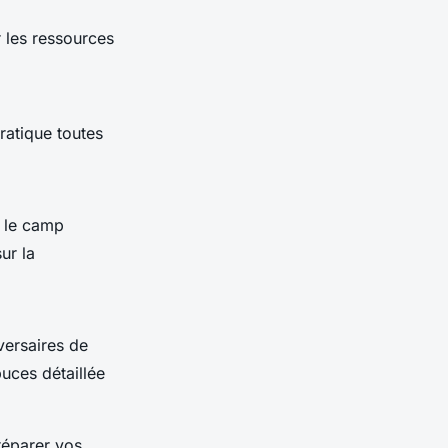
r les ressources
ratique toutes
, le camp
ur la
versaires de
puces détaillée
éparer vos