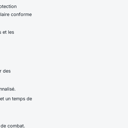
otection
culaire conforme
 et les
r des
nnalisé.
et un temps de
x de combat.