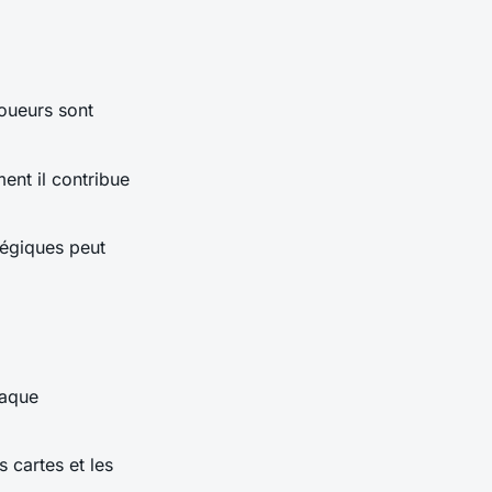
joueurs sont
nt il contribue
tégiques peut
haque
s cartes et les