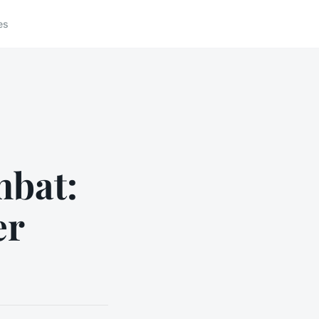
es
mbat:
er