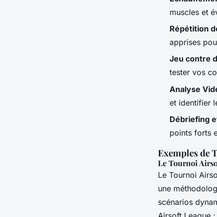
muscles et év
Répétition d
apprises pour
Jeu contre 
tester vos c
Analyse Vid
et identifier 
Débriefing 
points forts 
Exemples de T
Le Tournoi Airs
Le Tournoi Airs
une méthodologi
scénarios dynam
Airsoft League :